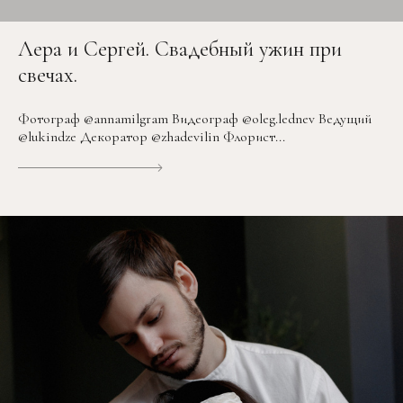
Лера и Сергей. Свадебный ужин при
свечах.
Фотограф @annamilgram Видеограф @oleg.lednev Ведущий
@lukindze Декоратор @zhadevilin Флорист...