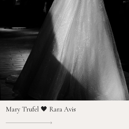
Mary Trufel 🖤 Rara Avis