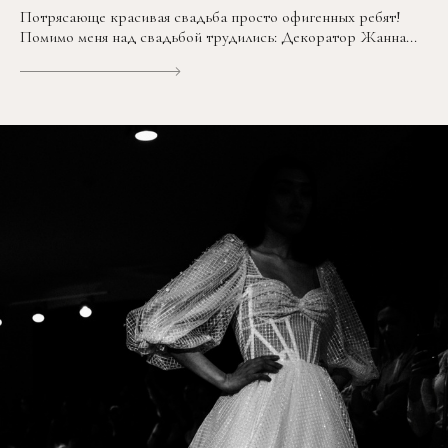
Потрясающе красивая свадьба просто офигенных ребят!
Помимо меня над свадьбой трудились: Декоратор Жанна...